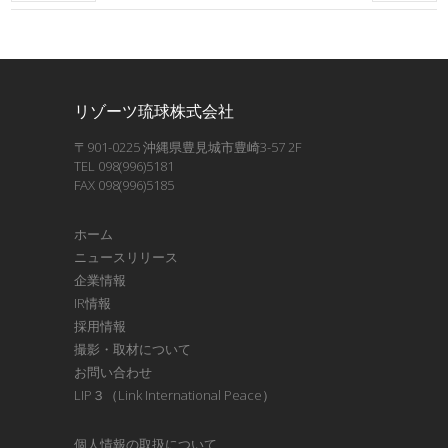
リゾーツ琉球株式会社
〒901-0225 沖縄県豊見城市豊崎3-57 2F
TEL 098(996)5181
FAX 098(996)5185
ホーム
ニュースリリース
企業情報
IR情報
採用情報
撮影・取材について
お問い合わせ
LIP３（Link International Peace）
個人情報の取扱について