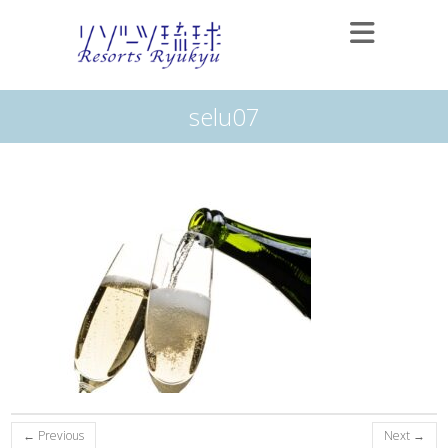
selu07
← Previous
Next →