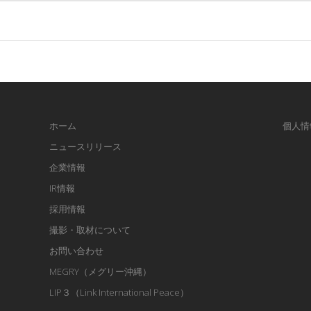
ホーム
個人情
ニュースリリース
企業情報
IR情報
採用情報
撮影・取材について
お問い合わせ
MEGRY（メグリー沖縄）
LIP３（Link International Peace）