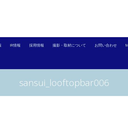
報
IR情報
採用情報
撮影・取材について
お問い合わせ
sansui_looftopbar006