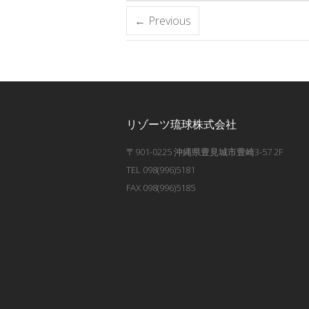
← Previous
リゾーツ琉球株式会社
〒901-0225 沖縄県豊見城市豊崎3-57 2F
TEL 098(996)5181
FAX 098(996)5185