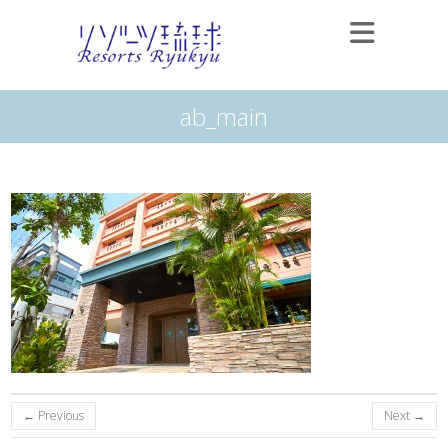
ab_main
← Previous
Next →