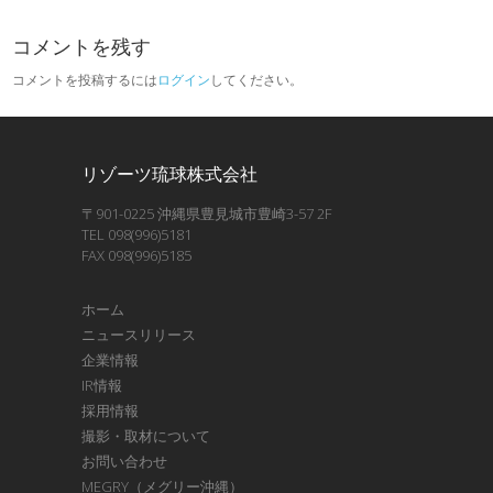
コメントを残す
コメントを投稿するには
ログイン
してください。
リゾーツ琉球株式会社
〒901-0225 沖縄県豊見城市豊崎3-57 2F
TEL 098(996)5181
FAX 098(996)5185
ホーム
ニュースリリース
企業情報
IR情報
採用情報
撮影・取材について
お問い合わせ
MEGRY（メグリー沖縄）