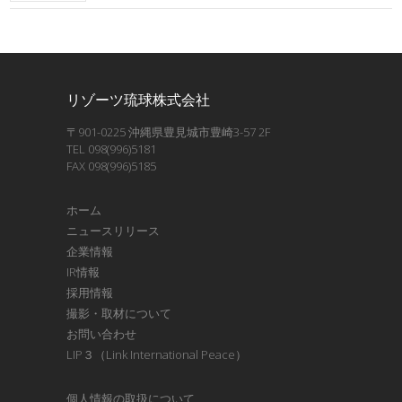
リゾーツ琉球株式会社
〒901-0225 沖縄県豊見城市豊崎3-57 2F
TEL 098(996)5181
FAX 098(996)5185
ホーム
ニュースリリース
企業情報
IR情報
採用情報
撮影・取材について
お問い合わせ
LIP３（Link International Peace）
個人情報の取扱について