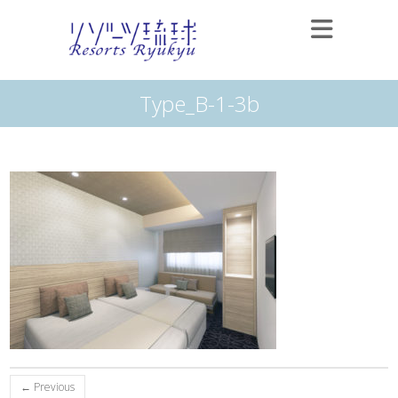
Type_B-1-3b
← Previous