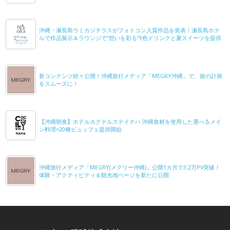
沖縄・瀬長島ウミカジテラスがフォトコン入賞作品を発表！瀬長島ホテ
ルで作品展示＆ラウンジで”想いを彩る”9色ドリンクと夏スイーツを提供
新コンテンツ続々公開！沖縄旅行メディア「MEGRY沖縄」で、旅の計画
をスムーズに！
【沖縄朝食】ホテルカクテルステイナハ 沖縄食材を使用した選べるメイ
ン料理×20種ビュッフェ提供開始
沖縄旅行メディア「MEGRY(メグリー沖縄)」公開1カ月で3.2万PV突破！
体験・アクティビティ＆観光地ページを新たに公開