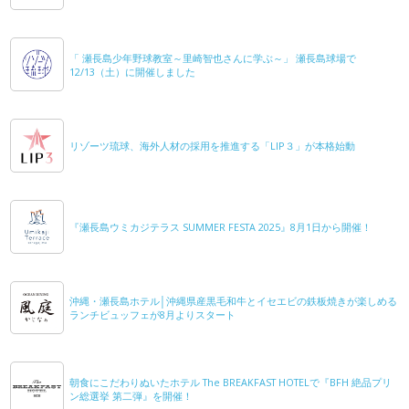
「 瀬長島少年野球教室～里崎智也さんに学ぶ～」 瀬長島球場で
12/13（土）に開催しました
リゾーツ琉球、海外人材の採用を推進する「LIP３」が本格始動
『瀬長島ウミカジテラス SUMMER FESTA 2025』8月1日から開催！
沖縄・瀬長島ホテル│沖縄県産黒毛和牛とイセエビの鉄板焼きが楽しめる
ランチビュッフェが8月よりスタート
朝食にこだわりぬいたホテル The BREAKFAST HOTELで『BFH 絶品プリ
ン総選挙 第二弾』を開催！